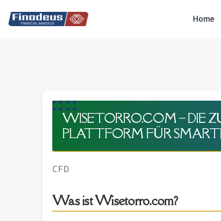
Skip
to
Home
content
WISETORRO.COM – DIE Z
PLATTFORM FÜR SMART
CFD
Was ist Wisetorro.com?