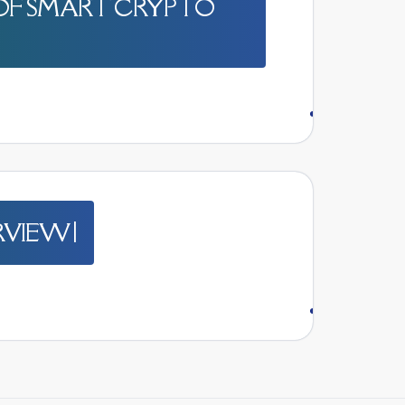
E OF SMART CRYPTO
VIEW |