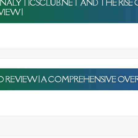
JK-ANALYTICSCLUB.NET AND THE RIS
VIEW |
O REVIEW | A COMPREHENSIVE OVER