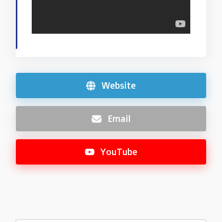
Website
Email
YouTube