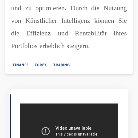
und zu optimieren. Durch die Nutzung
von Künstlicher Intelligenz können Sie
die Effizienz und Rentabilität Ihres
Portfolios erheblich steigern.
FINANCE
FOREX
TRADING