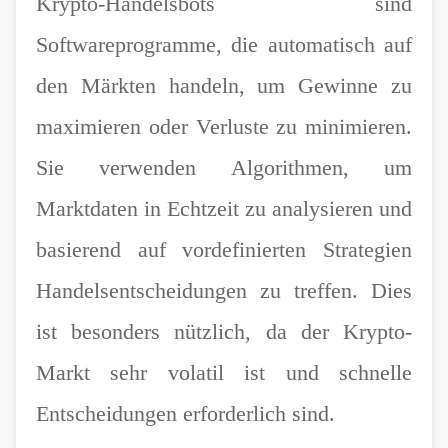
Krypto-Handelsbots sind
Softwareprogramme, die automatisch auf
den Märkten handeln, um Gewinne zu
maximieren oder Verluste zu minimieren.
Sie verwenden Algorithmen, um
Marktdaten in Echtzeit zu analysieren und
basierend auf vordefinierten Strategien
Handelsentscheidungen zu treffen. Dies
ist besonders nützlich, da der Krypto-
Markt sehr volatil ist und schnelle
Entscheidungen erforderlich sind.