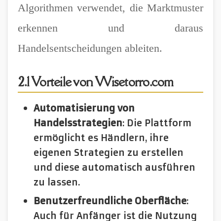
Algorithmen verwendet, die Marktmuster
erkennen und daraus
Handelsentscheidungen ableiten.
2.1 Vorteile von Wisetorro.com
Automatisierung von
Handelsstrategien
: Die Plattform
ermöglicht es Händlern, ihre
eigenen Strategien zu erstellen
und diese automatisch ausführen
zu lassen.
Benutzerfreundliche Oberfläche
:
Auch für Anfänger ist die Nutzung