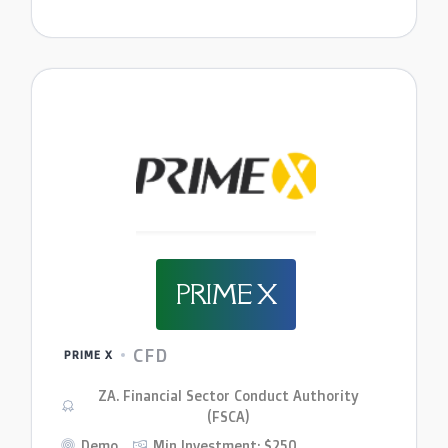
PRIME X
CFD
PRIME X
ZA. Financial Sector Conduct Authority
(FSCA)
Demo
Min Investment: $250