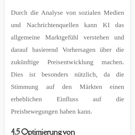
Durch die Analyse von sozialen Medien
und Nachrichtenquellen kann KI das
allgemeine Marktgefühl verstehen und
darauf basierend Vorhersagen über die
zukünftige Preisentwicklung machen.
Dies ist besonders nützlich, da die
Stimmung auf den Märkten einen
erheblichen Einfluss auf die
Preisbewegungen haben kann.
4.5 Optimierung von