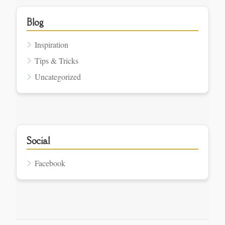
Blog
Inspiration
Tips & Tricks
Uncategorized
Social
Facebook