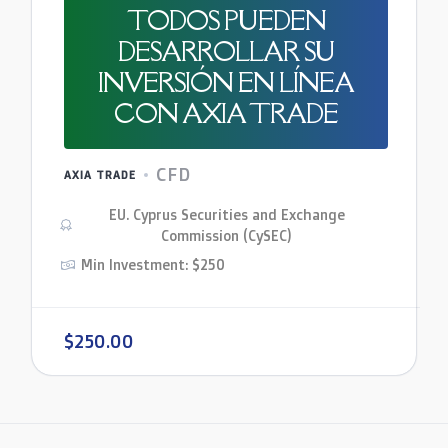
TODOS PUEDEN
DESARROLLAR SU
INVERSIÓN EN LÍNEA
CON AXIA TRADE
CFD
AXIA TRADE
EU. Cyprus Securities and Exchange
Commission (CySEC)
Min Investment: $250
$250.00