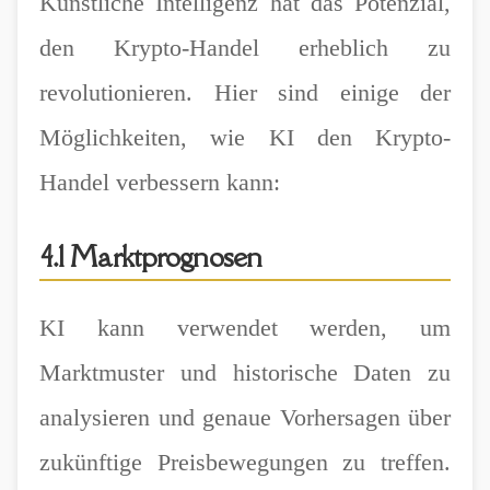
Künstliche Intelligenz hat das Potenzial,
den Krypto-Handel erheblich zu
revolutionieren. Hier sind einige der
Möglichkeiten, wie KI den Krypto-
Handel verbessern kann:
4.1 Marktprognosen
KI kann verwendet werden, um
Marktmuster und historische Daten zu
analysieren und genaue Vorhersagen über
zukünftige Preisbewegungen zu treffen.