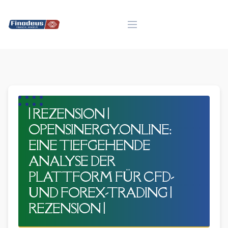
Skip
to
content
| REZENSION |
OPENSINERGY.ONLINE:
EINE TIEFGEHENDE
ANALYSE DER
PLATTFORM FÜR CFD-
UND FOREX-TRADING |
REZENSION |