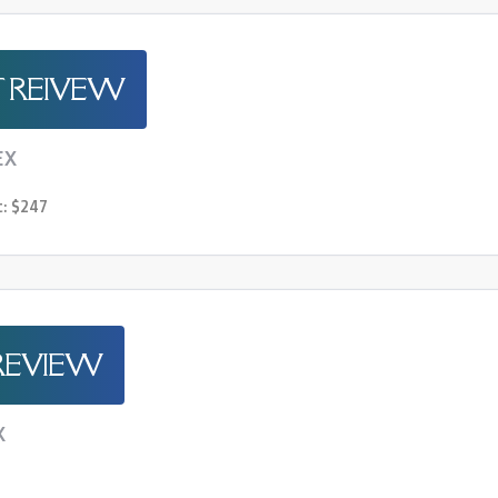
 REIVEW
EX
t: $247
REVIEW
X