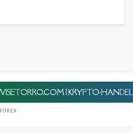
 WISETORRO.COM | KRYPTO-HANDEL 
FOREX