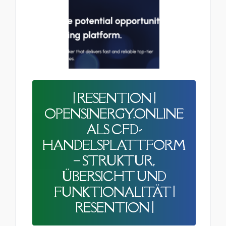
| RESENTION |
OPENSINERGY.ONLINE
ALS CFD-
HANDELSPLATTFORM
– STRUKTUR,
ÜBERSICHT UND
FUNKTIONALITÄT |
RESENTION |