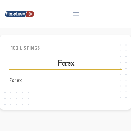
Skip
to
content
102 LISTINGS
Forex
Forex