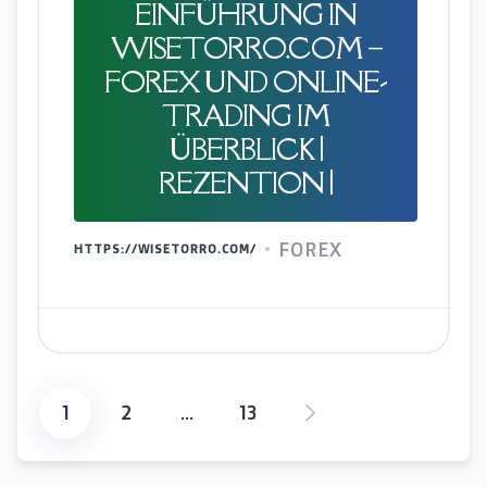
EINFÜHRUNG IN
WISETORRO.COM –
FOREX UND ONLINE-
TRADING IM
ÜBERBLICK |
REZENTION |
FOREX
HTTPS://WISETORRO.COM/
1
2
…
13
Posts
pagination