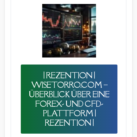
| REZENTION |
WISETORRO.COM –
ÜBERBLICK ÜBER EINE
FOREX- UND CFD-
PLATTFORM |
REZENTION |